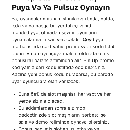
Puya Və Ya Pulsuz Oynayın
Bu, oyunçuların günün istənilənvaxtında, yolda,
işdə və ya başqa bir yerdəheç vahid
məhdudiyyət olmadan sevimlioyunlarını
oynamalarına imkan verəcəkdir. Qeydiyyat
mərhələsində cəld vahid promosyon kodu tələb
olunur və bu oyunçuya məlum olduqda o, ilk
bonusunu balans artımından alır. Pin Up promo
kod yalnız cari kodu istifadə edə bilərsiniz.
Kazino yeni bonus kodu buraxarsa, bu barədə
uyar oyunçulara elan veriləcək.
Buna ötrü də slot maşınları hər vaxt və hər
yerdə sizinlə olacaq.
Bu addımlardan sonra siz mobil
qadcetinizdə slot maşınlarını sərbəst işə
sala və demo rejimində oynaya bilərsiniz.
Bonus, seçilmiş slotları, ruletka və ya