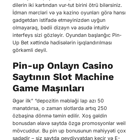
dilerin iki kartından vur-tut birini ötrü bilərsiniz.
İdman mərcləri və ya kazino oyunları görə hansı
gadgetdan istifadə etməyinizdən uyğun
olmayaraq, bədii dizayn və asudə intuitiv
interfeys sizi gözləyir. Oyundan başlanğıc Pin-
Up Bet xəttində hadisələrin işıqlandırılması
görkəmli deyil.
Pin-up Onlayn Casino
Saytının Slot Machine
Game Maşınları
Əgər ilk” “depozitin məbləği lap azı 50
manatdırsa, o zaman slotlarda artıq 250
özbaşina dönmə təmin edilir. Xoş gəldin
bonusdan əlavə saytda özgə promosyonlar weil
mövcuddur. Bu pin up bonusunun mahiyyəti çox
sadədir – siz saytda qeydiyyatdan keçir və E-