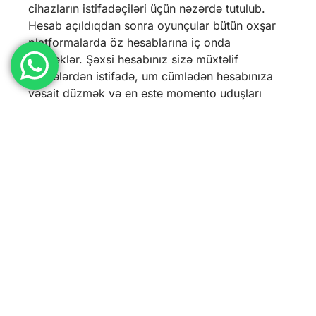
cihazların istifadəçiləri üçün nəzərdə tutulub.
Hesab açıldıqdan sonra oyunçular bütün oxşar
platformalarda öz hesablarına iç onda
biləcəklər. Şəxsi hesabınız sizə müxtəlif
vasitələrdən istifadə, um cümlədən hesabınıza
vəsait düzmək və en este momento uduşları
çıxarmaq imkanı verir.
Aviator Pin Up Qazanmağın
Daha Etimadli Yoludur
Ukrayna, Rusiya, Qazaxıstan, Azərbaycan
sakinləri Pin Upcasino güzgüsündən heç tək
məhdudiyyətolmadan istifadə edə bilərlər. Ayrı-
ayrılıqda Pin ap bet, daha doğrusu, ondan
sonrakıhərəkətlər barədə danışmaq lazımdır. Bu
anda hamılıqla ehtiyat mərhələləri bitdi və
oyunçuoynamağa başlaya bilər.