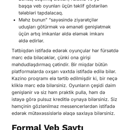
başqa veb oyunları üçün təklif göstərilən
tələbləri tapdalacaq.
Məhz bunun” “sayəsində ziyarətçilər
uduşları götürmək və əmanəti genişlətmək
üçün artıq imkanlar əldə eləmək imkanı
əldə edirlər.
Tətbiqdən istifadə edərək oyunçular hər fürsətdə
mərc edə biləcəklər, çünki ona girişi
məhdudlaşdırmaq çətindir. Bir miqdar bütün
platformalarda oxşarı vaxtda istifadə edilə bilər.
Kazino proqramı elə tərtib edilmişdir ki, bir neçə
kliklə mərc edə bilərsiniz. Oyunların çeşidi daim
genişlənir və siz həm praktik pulla, həm də
istəyə görə pulsuz kreditlə oynaya bilərsiniz. Siz
həmçinin gözlənilməz messencerlərdən istifadə
edərək mütəxəssislərlə əlaqə saxlaya bilərsiniz.
Formal Veb Saytı