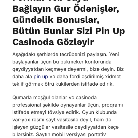
Bağlayın️ Gur Ödənişlər,
Gündəlik Bonuslar,
Bütün Bunlar Sizi Pin Up
Casinoda Gözləyir
Aşağıdakı şərhlərdə təcrübənizi paylaşın. Yeni
başlayanlar üçün bu bukmeker kontorunda
qeydiyyatdan keçməyə dəyərmi, bizə deyin. Biz
daha əla
pin up
və daha fərdiləşdirilmiş xidmət
təklif görmək ötrü kukilərdən istifadə edirik.
Qumarla məşğul olanlar və casinoda
professional şəkildə oynayanlar üçün, proqramı
istifadə etməyi tövsiyə edirik. Oyun klubunda
var-yox rəsmi sayt vasitəsilə deyil, həm də
işləyən güzgülər vasitəsilə qeydiyyatdan keçə
bilərsiniz. Saytın mobil versiyası portativ