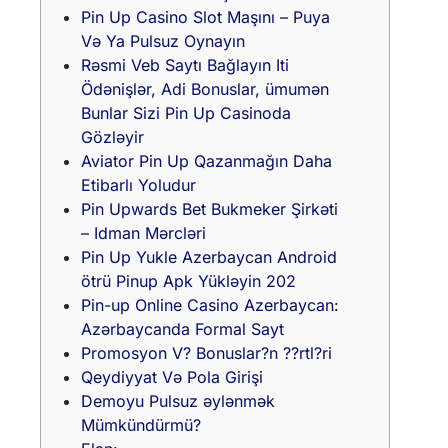
Pin Up Casino Slot Maşını – Puya
Və Ya Pulsuz Oynayın
Rəsmi Veb Saytı Bağlayın️ Iti
Ödənişlər, Adi Bonuslar, ümumən
Bunlar Sizi Pin Up Casinoda
Gözləyir
Aviator Pin Up Qazanmağın Daha
Etibarlı Yoludur
Pin Upwards Bet Bukmeker Şirkəti
– Idman Mərcləri
Pin Up Yukle Azerbaycan Android
ötrü Pinup Apk Yükləyin 202
Pin-up Online Casino Azerbaycan:
Azərbaycanda Formal Sayt
Promosyon V? Bonuslar?n ??rtl?ri
Qeydiyyat Və Pola Girişi
Demoyu Pulsuz əylənmək
Mümkündürmü?