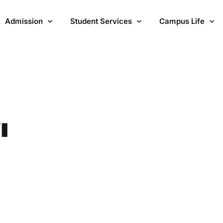
Admission
Student Services
Campus Life
ı