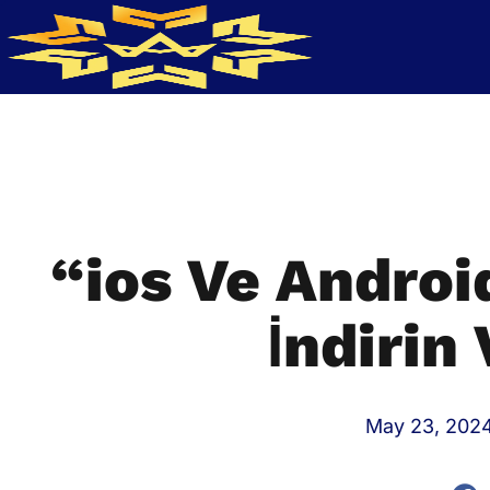
“ios Ve Androi
İndirin
May 23, 202