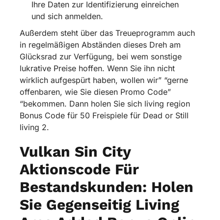
Ihre Daten zur Identifizierung einreichen
und sich anmelden.
Außerdem steht über das Treueprogramm auch
in regelmäßigen Abständen dieses Dreh am
Glücksrad zur Verfügung, bei wem sonstige
lukrative Preise hoffen. Wenn Sie ihn nicht
wirklich aufgespürt haben, wollen wir” “gerne
offenbaren, wie Sie diesen Promo Code”
“bekommen. Dann holen Sie sich living region
Bonus Code für 50 Freispiele für Dead or Still
living 2.
Vulkan Sin City
Aktionscode Für
Bestandskunden: Holen
Sie Gegenseitig Living