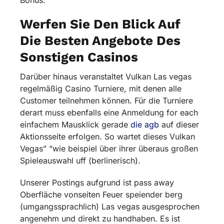
Bonus.
Werfen Sie Den Blick Auf
Die Besten Angebote Des
Sonstigen Casinos
Darüber hinaus veranstaltet Vulkan Las vegas
regelmäßig Casino Turniere, mit denen alle
Customer teilnehmen können. Für die Turniere
derart muss ebenfalls eine Anmeldung for each
einfachem Mausklick gerade
die agb
auf dieser
Aktionsseite erfolgen. So wartet dieses Vulkan
Vegas” “wie beispiel über ihrer überaus großen
Spieleauswahl uff (berlinerisch).
Unserer Postings aufgrund ist pass away
Oberfläche vonseiten Feuer speiender berg
(umgangssprachlich) Las vegas ausgesprochen
angenehm und direkt zu handhaben. Es ist