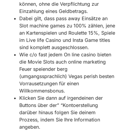
können, ohne die Verpflichtung zur
Einzahlung eines Geldbetrags.
Dabei gilt, dass pass away Einsätze an
Slot machine games zu 100% zählen, jene
an Kartenspielen und Roulette 15%, Spiele
im Live life Casino und Insta Game titles
sind komplett ausgeschlossen.
Wie c/o fast jedem On line casino bieten
die Movie Slots auch online marketing
Feuer speiender berg
(umgangssprachlich) Vegas perish besten
Vorrausetzungen für einen
Willkommensbonus.
Klicken Sie dann auf irgendeinen der
Buttons über der” “Kontoerstellung
darüber hinaus folgen Sie deinem
Prozess, indem Sie Ihre Information
angeben.