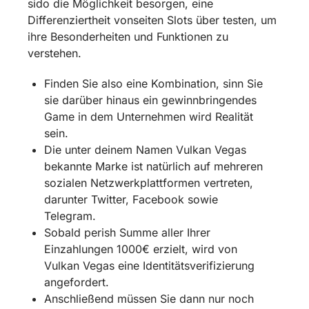
sido die Möglichkeit besorgen, eine
Differenziertheit vonseiten Slots über testen, um
ihre Besonderheiten und Funktionen zu
verstehen.
Finden Sie also eine Kombination, sinn Sie
sie darüber hinaus ein gewinnbringendes
Game in dem Unternehmen wird Realität
sein.
Die unter deinem Namen Vulkan Vegas
bekannte Marke ist natürlich auf mehreren
sozialen Netzwerkplattformen vertreten,
darunter Twitter, Facebook sowie
Telegram.
Sobald perish Summe aller Ihrer
Einzahlungen 1000€ erzielt, wird von
Vulkan Vegas eine Identitätsverifizierung
angefordert.
Anschließend müssen Sie dann nur noch