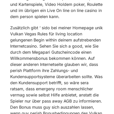
und Kartenspiele, Video Holdem poker, Roulette
und im übrigen ein Live On line on line casino in
dem person spielen kann.
Zusätzlich gibt ‘ sido bei meiner Homepage unik
Vulkan Vegas Rules für living location
gelungenen Begin within deinem aufstrebenden
Internetcasino. Sehen Sie sich a good, wie Sie
durch dem Megapari Gutscheincode einen
Willkommensbonus bekommen können. Auf
dieser anderen Internetseite glauben wir, dass
perish Plattform ihre Zahlungs- und
Kundensupportsysteme überarbeiten sollte. Was
den Kundensupport betrifft, so wäre sera
ratsam, dass emergeny room menschlicher
vermag sowie selbst Hilfe anbietet, anstatt die
Spieler nur über pass away AGB zu informieren.
Den Bonus muss guy sich auszahlen lassen,
wenn guy perish Bonusbedingungen des Vulkan