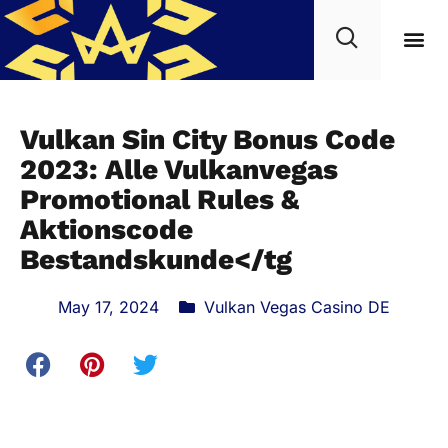
Vulkan Sin City Bonus Code
2023: Alle Vulkanvegas
Promotional Rules &
Aktionscode
Bestandskunde</tg
May 17, 2024
Vulkan Vegas Casino DE