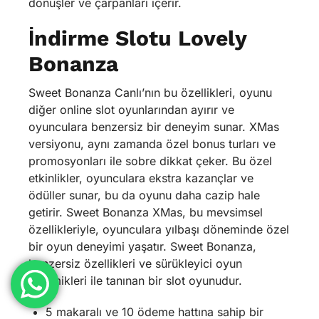
dönüşler ve çarpanları içerir.
İndirme Slotu Lovely
Bonanza
Sweet Bonanza Canlı’nın bu özellikleri, oyunu
diğer online slot oyunlarından ayırır ve
oyunculara benzersiz bir deneyim sunar. XMas
versiyonu, aynı zamanda özel bonus turları ve
promosyonları ile sobre dikkat çeker. Bu özel
etkinlikler, oyunculara ekstra kazançlar ve
ödüller sunar, bu da oyunu daha cazip hale
getirir. Sweet Bonanza XMas, bu mevsimsel
özellikleriyle, oyunculara yılbaşı döneminde özel
bir oyun deneyimi yaşatır. Sweet Bonanza,
benzersiz özellikleri ve sürükleyici oyun
dinamikleri ile tanınan bir slot oyunudur.
5 makaralı ve 10 ödeme hattına sahip bir