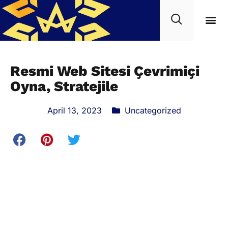
Resmi Web Sitesi Çevrimiçi
Oyna, Stratejile
April 13, 2023
Uncategorized