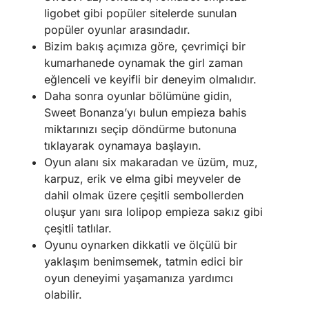
ligobet gibi popüler sitelerde sunulan
popüler oyunlar arasındadır.
Bizim bakış açımıza göre, çevrimiçi bir
kumarhanede oynamak the girl zaman
eğlenceli ve keyifli bir deneyim olmalıdır.
Daha sonra oyunlar bölümüne gidin,
Sweet Bonanza’yı bulun empieza bahis
miktarınızı seçip döndürme butonuna
tıklayarak oynamaya başlayın.
Oyun alanı six makaradan ve üzüm, muz,
karpuz, erik ve elma gibi meyveler de
dahil olmak üzere çeşitli sembollerden
oluşur yanı sıra lolipop empieza sakız gibi
çeşitli tatlılar.
Oyunu oynarken dikkatli ve ölçülü bir
yaklaşım benimsemek, tatmin edici bir
oyun deneyimi yaşamanıza yardımcı
olabilir.