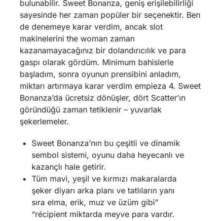
bulunabilir. Sweet Bonanza, geniş erişilebilirliği
sayesinde her zaman popüler bir seçenektir. Ben
de denemeye karar verdim, ancak slot
makinelerini the woman zaman
kazanamayacağınız bir dolandırıcılık ve para
gaspı olarak gördüm. Minimum bahislerle
başladım, sonra oyunun prensibini anladım,
miktarı artırmaya karar verdim empieza 4. Sweet
Bonanza’da ücretsiz dönüşler, dört Scatter’ın
göründüğü zaman tetiklenir – yuvarlak
şekerlemeler.
Sweet Bonanza’nın bu çeşitli ve dinamik
sembol sistemi, oyunu daha heyecanlı ve
kazançlı hale getirir.
Tüm mavi, yeşil ve kırmızı makaralarda
şeker diyarı arka planı ve tatlıların yanı
sıra elma, erik, muz ve üzüm gibi”
“récipient miktarda meyve para vardır.