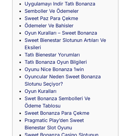
Uygulamayı Indir Tatlı Bonanza
Semboller Ve Ödemeler
Sweet Paz Para Çekme
Ödemeler Ve Bahisler
Oyun Kuralları – Sweet Bonanza
Sweet Bienestar Slotunun Artıları Ve
Eksileri
Tatlı Bienestar Yorumları
Tatlı Bonanza Oyun Bilgileri
Oyunu Nice Bonanza 1win
Oyuncular Neden Sweet Bonanza
Slotunu Seçiyor?
Oyun Kuralları
Swet Bonanza Sembolleri Ve
Ödeme Tablosu
Sweet Bonanza Para Çekme
Pragmatic Play’den Sweet
Bienestar Slot Oyunu
Sweet Bonanza Casino Slotunun