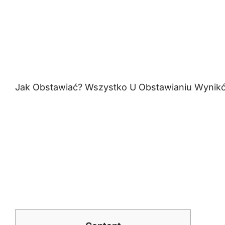
Jak Obstawiać? Wszystko U Obstawianiu Wynik
Zakłady Sport
Skutecznie Ob