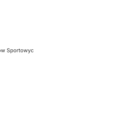
ów Sportowyc
owe Na Żywo: Ja
stawiać Mecze N
Żyw عطار اون لاين الكويت”