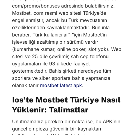
com/promo/bonuses adresinde bulabilirsiniz.
Mostbet. com resmi web sitesi Türkiye’de
engellenmiştir, ancak bu Türk mevzuatının
özelliklerinden kaynaklanmaktadır. Bununla
beraber, Türk kullanıcılar” “için Mostbet’in
işlevselliği azaltılmış bir sürümü vardır
(kumarhane kumar, online poker, slot yok). Web
sitesi ve 25 dile çevrilmiş sah cep telefonu
uygulamaları ile 93 ülkede faaliyet
göstermektedir. Bahis şirketi neredeyse tüm
sporlara ve siber sporlara bahis yapmanıza
olanak tanır
mostbet latest apk
.
Ios’te Mostbet Türkiye Nasıl
Yüklenir: Talimatlar
Unutmamanız gereken bir nokta ise, bu APK’nin
güncel empieza güvenilir bir kaynaktan