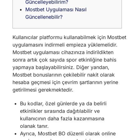
Güncelleyebi̇li̇ri̇m?
Mostbet Uygulaması Nasıl
Güncellenebilir?
Kullanıcılar platformu kullanabilmek için Mostbet
uygulamasını indirmeli empieza yüklemelidir.
Mostbet uygulaması cihazınıza indirildikten
sonra artık çok sayıda spor etkinliğine bahis
yapmaya başlayabilirsiniz. Diğer yandan,
Mostbet bonuslarının çekilebilir nakit olarak
hesaba geçmesi için çevrim şartlarının yerine
getirilmesi gerekmektedir.
Bu kodlar, özel günlerde ya da belirli
etkinlikler sırasında dağıtılabilir ve
kullanıcının daha fazla kazanmasına
olanak tanır.
Ayrıca, Mostbet BO düzenli olarak online