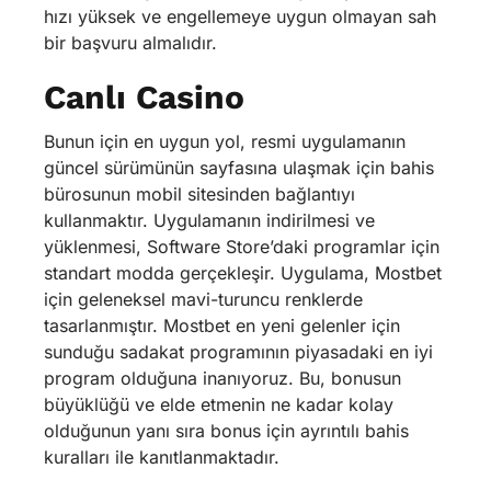
hızı yüksek ve engellemeye uygun olmayan sah
bir başvuru almalıdır.
Canlı Casino
Bunun için en uygun yol, resmi uygulamanın
güncel sürümünün sayfasına ulaşmak için bahis
bürosunun mobil sitesinden bağlantıyı
kullanmaktır. Uygulamanın indirilmesi ve
yüklenmesi, Software Store’daki programlar için
standart modda gerçekleşir. Uygulama, Mostbet
için geleneksel mavi-turuncu renklerde
tasarlanmıştır. Mostbet en yeni gelenler için
sunduğu sadakat programının piyasadaki en iyi
program olduğuna inanıyoruz. Bu, bonusun
büyüklüğü ve elde etmenin ne kadar kolay
olduğunun yanı sıra bonus için ayrıntılı bahis
kuralları ile kanıtlanmaktadır.