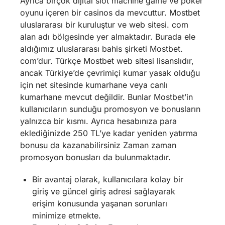
Ayrıca birçok dijital slot machine game ve poker
oyunu içeren bir casinos da mevcuttur. Mostbet
uluslararası bir kuruluştur ve web sitesi. com
alan adı bölgesinde yer almaktadır. Burada ele
aldığımız uluslararası bahis şirketi Mostbet.
com’dur. Türkçe Mostbet web sitesi lisanslıdır,
ancak Türkiye’de çevrimiçi kumar yasak olduğu
için net sitesinde kumarhane veya canlı
kumarhane mevcut değildir. Bunlar Mostbet’in
kullanıcıların sunduğu promosyon ve bonusların
yalnızca bir kısmı. Ayrıca hesabınıza para
eklediğinizde 250 TL’ye kadar yeniden yatırma
bonusu da kazanabilirsiniz Zaman zaman
promosyon bonusları da bulunmaktadır.
Bir avantaj olarak, kullanıcılara kolay bir
giriş ve güncel giriş adresi sağlayarak
erişim konusunda yaşanan sorunları
minimize etmekte.