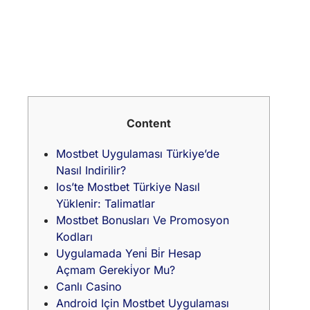
Mostbet Türkiye
Canlı Bahis Sitesi
Bilgileri”
Content
Mostbet Uygulaması Türkiye’de
Nasıl Indirilir?
Ios’te Mostbet Türkiye Nasıl
Yüklenir: Talimatlar
Mostbet Bonusları Ve Promosyon
Kodları
Uygulamada Yeni̇ Bi̇r Hesap
Açmam Gereki̇yor Mu?
Canlı Casino
Android Için Mostbet Uygulaması