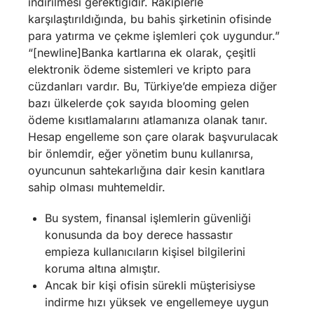
indirilmesi gerektiğidir. Rakiplerle
karşılaştırıldığında, bu bahis şirketinin ofisinde
para yatırma ve çekme işlemleri çok uygundur.”
“[newline]Banka kartlarına ek olarak, çeşitli
elektronik ödeme sistemleri ve kripto para
cüzdanları vardır. Bu, Türkiye’de empieza diğer
bazı ülkelerde çok sayıda blooming gelen
ödeme kısıtlamalarını atlamanıza olanak tanır.
Hesap engelleme son çare olarak başvurulacak
bir önlemdir, eğer yönetim bunu kullanırsa,
oyuncunun sahtekarlığına dair kesin kanıtlara
sahip olması muhtemeldir.
Bu system, finansal işlemlerin güvenliği
konusunda da boy derece hassastır
empieza kullanıcıların kişisel bilgilerini
koruma altına almıştır.
Ancak bir kişi ofisin sürekli müşterisiyse
indirme hızı yüksek ve engellemeye uygun