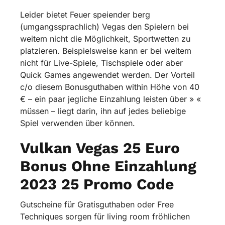
Leider bietet Feuer speiender berg
(umgangssprachlich) Vegas den Spielern bei
weitem nicht die Möglichkeit, Sportwetten zu
platzieren. Beispielsweise kann er bei weitem
nicht für Live-Spiele, Tischspiele oder aber
Quick Games angewendet werden. Der Vorteil
c/o diesem Bonusguthaben within Höhe von 40
€ – ein paar jegliche Einzahlung leisten über » «
müssen – liegt darin, ihn auf jedes beliebige
Spiel verwenden über können.
Vulkan Vegas 25 Euro
Bonus Ohne Einzahlung
2023 25 Promo Code
Gutscheine für Gratisguthaben oder Free
Techniques sorgen für living room fröhlichen