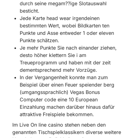
durch seine megam??ige Slotauswahl
besticht.
Jede Karte head wear irgendeinen
bestimmten Wert, wobei Bildkarten ten
Punkte und Asse entweder 1 oder eleven
Punkte schätzen.
Je mehr Punkte Sie nach einander ziehen,
desto höher klettern Sie i am
Treueprogramm und haben mit der zeit
dementsprechend mehr Vorzüge.
In der Vergangenheit konnte man zum
Beispiel über einen Feuer speiender berg
(umgangssprachlich) Vegas Bonus
Computer code eine 10 European
Einzahlung machen darüber hinaus dafür
attraktive Freispiele bekommen.
Im Live On line casino stehen neben den
genannten Tischspielklassikern diverse weitere