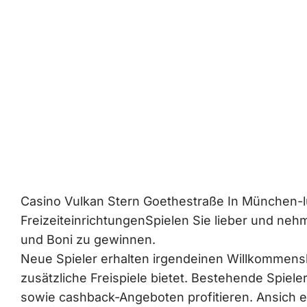
Casino Vulkan Stern Goethestraße In München-lu
Freizeiteinrichtungen
Spielen Sie lieber und ne
und Boni zu gewinnen.
Neue Spieler erhalten irgendeinen Willkommensb
zusätzliche Freispiele bietet. Bestehende Spiel
sowie cashback-Angeboten profitieren. Ansich ec