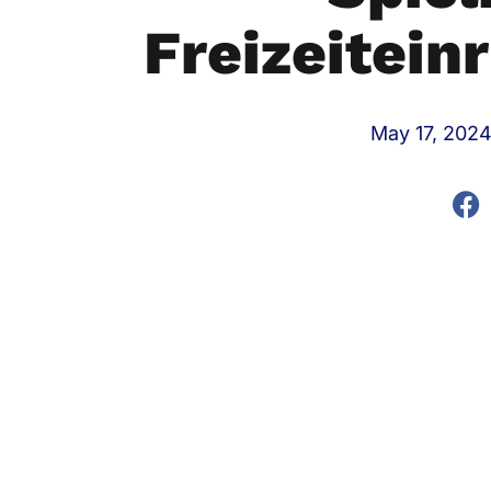
Freizeitein
May 17, 202