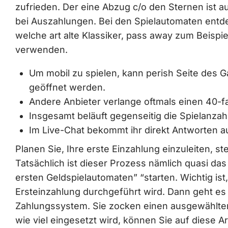
zufrieden. Der eine Abzug c/o den Sternen ist a
bei Auszahlungen. Bei den Spielautomaten ent
welche art alte Klassiker, pass away zum Beispie
verwenden.
Um mobil zu spielen, kann perish Seite des
geöffnet werden.
Andere Anbieter verlange oftmals einen 40-
Insgesamt beläuft gegenseitig die Spielanzah
Im Live-Chat bekommt ihr direkt Antworten 
Planen Sie, Ihre erste Einzahlung einzuleiten, s
Tatsächlich ist dieser Prozess nämlich quasi da
ersten Geldspielautomaten” “starten. Wichtig ist
Ersteinzahlung durchgeführt wird. Dann geht es
Zahlungssystem. Sie zocken einen ausgewählten
wie viel eingesetzt wird, können Sie auf diese 