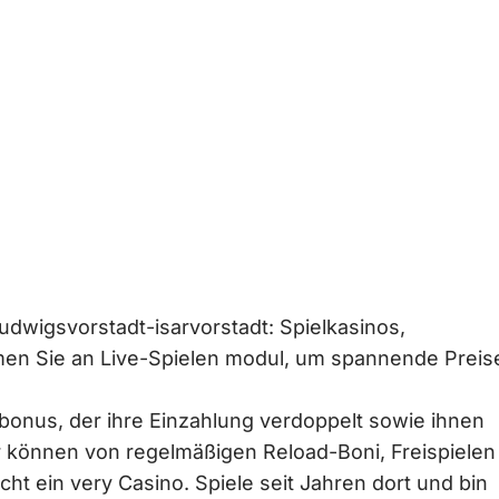
dwigsvorstadt-isarvorstadt: Spielkasinos,
hmen Sie an Live-Spielen modul, um spannende Preis
onus, der ihre Einzahlung verdoppelt sowie ihnen
er können von regelmäßigen Reload-Boni, Freispielen
ht ein very Casino. Spiele seit Jahren dort und bin