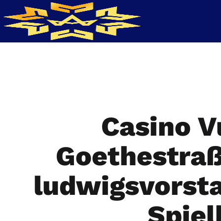
Casino V
Goethestra
ludwigsvorsta
Spiel