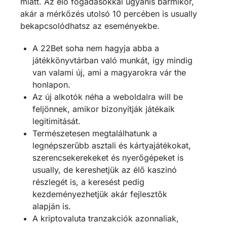
miatt. Az élő fogadásokkal ugyanis bármikor,
akár a mérkőzés utolsó 10 percében is usually
bekapcsolódhatsz az eseményekbe.
A 22Bet soha nem hagyja abba a
játékkönyvtárban való munkát, így mindig
van valami új, ami a magyarokra vár the
honlapon.
Az új alkotók néha a weboldalra will be
feljönnek, amikor bizonyítják játékaik
legitimitását.
Természetesen megtalálhatunk a
legnépszerűbb asztali és kártyajátékokat,
szerencsekerekeket és nyerőgépeket is
usually, de kereshetjük az élő kaszinó
részlegét is, a keresést pedig
kezdeményezhetjük akár fejlesztők
alapján is.
A kriptovaluta tranzakciók azonnaliak,