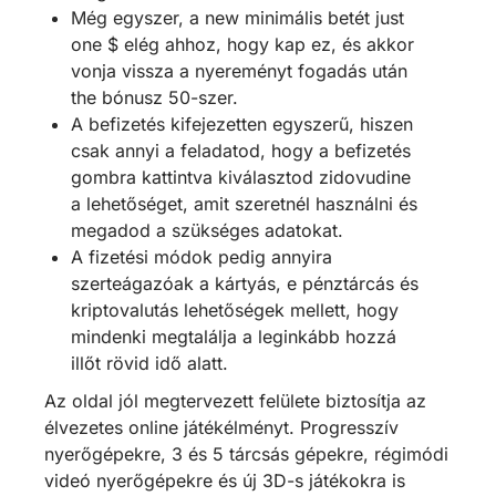
Még egyszer, a new minimális betét just
one $ elég ahhoz, hogy kap ez, és akkor
vonja vissza a nyereményt fogadás után
the bónusz 50-szer.
A befizetés kifejezetten egyszerű, hiszen
csak annyi a feladatod, hogy a befizetés
gombra kattintva kiválasztod zidovudine
a lehetőséget, amit szeretnél használni és
megadod a szükséges adatokat.
A fizetési módok pedig annyira
szerteágazóak a kártyás, e pénztárcás és
kriptovalutás lehetőségek mellett, hogy
mindenki megtalálja a leginkább hozzá
illőt rövid idő alatt.
Az oldal jól megtervezett felülete biztosítja az
élvezetes online játékélményt. Progresszív
nyerőgépekre, 3 és 5 tárcsás gépekre, régimódi
videó nyerőgépekre és új 3D-s játékokra is