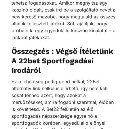
tehetsz fogadásokat. Amikor megnyitsz egy
kaszinó oldalt, csak írd be a szolgáltató nevét a
new kereső mezőbe, hogy megtaláld az összes
általuk fejlesztett játékot. Sőt, ajánljuk, hogy
próbáld ki egy egyedülálló kaszinó kínálatot – a
jackpot játékokat.
Összegzés : Végső Ítéletünk
A 22bet Sportfogadási
Irodáról
Ez a lehetőség pedig gond nélkül, 22Bet
alternatív link nélkül is elérhető, így nem kell
sokat tenned azért, hogy azokat a
mérkőzéseket, amire fogadni szeretnél, élőben
is követhesd. A Bet22 felületén az élő
sportfogadás népszerűsége egyre nő a
sportfogadók körében, egyedülálló előnyei