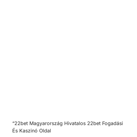
“22bet Magyarország Hivatalos 22bet Fogadási
És Kaszinó Oldal