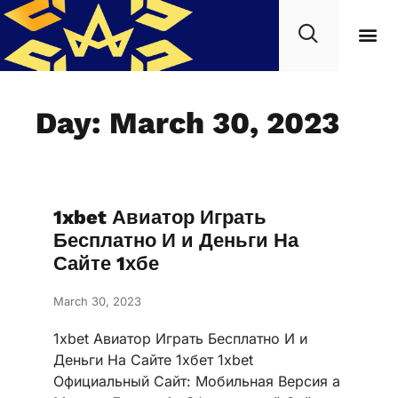
Day: March 30, 2023
1xbet Авиатор Играть
Бесплатно И и Деньги На
Сайте 1хбе
March 30, 2023
1xbet Авиатор Играть Бесплатно И и
Деньги На Сайте 1хбет 1xbet
Официальный Сайт: Мобильная Версия а