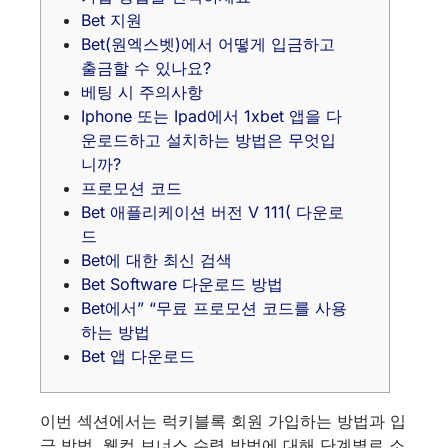
Bet 지원
Bet(원엑스벳)에서 어떻게 입금하고
출금할 수 있나요?
베팅 시 주의사항
Iphone 또는 Ipad에서 1xbet 앱을 다
운로드하고 설치하는 방법은 무엇입
니까?
프로모션 코드
Bet 애플리케이션 버전 V 111( 다운로
드
Bet에 대한 최신 검색
Bet Software 다운로드 방법
Bet에서” “무료 프로모션 코드를 사용
하는 방법
Bet 앱 다운로드
이번 섹션에서는 럭키블록 회원 가입하는 방법과 입
금 방법, 웰컴 보너스 수령 방법에 대해 단계별로 소