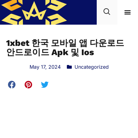
1xbet 한국 모바일 앱 다운로드
안드로이드 Apk 및 Ios
May 17, 2024
Uncategorized