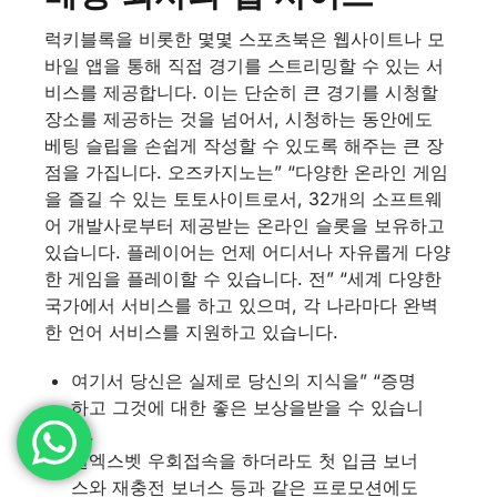
럭키블록을 비롯한 몇몇 스포츠북은 웹사이트나 모
바일 앱을 통해 직접 경기를 스트리밍할 수 있는 서
비스를 제공합니다. 이는 단순히 큰 경기를 시청할
장소를 제공하는 것을 넘어서, 시청하는 동안에도
베팅 슬립을 손쉽게 작성할 수 있도록 해주는 큰 장
점을 가집니다. 오즈카지노는” “다양한 온라인 게임
을 즐길 수 있는 토토사이트로서, 32개의 소프트웨
어 개발사로부터 제공받는 온라인 슬롯을 보유하고
있습니다. 플레이어는 언제 어디서나 자유롭게 다양
한 게임을 플레이할 수 있습니다. 전” “세계 다양한
국가에서 서비스를 하고 있으며, 각 나라마다 완벽
한 언어 서비스를 지원하고 있습니다.
여기서 당신은 실제로 당신의 지식을” “증명
하고 그것에 대한 좋은 보상을받을 수 있습니
다.
원엑스벳 우회접속을 하더라도 첫 입금 보너
스와 재충전 보너스 등과 같은 프로모션에도