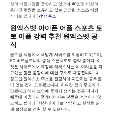
상의 배팅매장을 운영하고 있으며 40만명 이상의
온라인 회원을 보유하고 있는 안전한 스포츠 배팅
사이트 입니다
1xbet 주소
.
원엑스벳 아이폰 어플 스포츠 토
토 어플 강력 추천 원엑스벳 공
식
글로벌 시장에서 폭넓게 서비스를 제공하고 있으며,
FC 바르셀로나의 공식 스폰서로도 활약 중이다. 이
것은 사이트에서 계정에 액세스하는 데 어려움을 겪
고있는 많은 곰팡이에 대한 구제로 제공됩니다. 이
정도면 원엑스벳 주소를 전담하여 차단하는 공무원
이 있는 건지 모르겠습니다. 하여간 접속 주소가 차
단된다고 해서 보안에 문제가 생기는 것은 아니기
때문에 이곳에서 플레이하시는 분들은 걱정하지 않
으셔도 됩니다. 최신 데이터로 작업하고 실력을 실
제 보상으로 전환 할 수 있습니다.