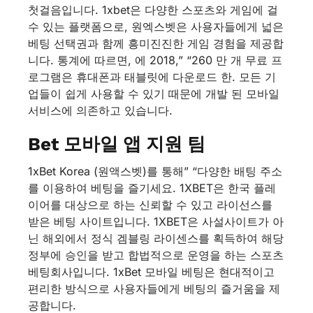
첫걸음입니다. 1xbet은 다양한 스포츠와 게임에 걸
수 있는 플랫폼으로, 원엑스벳은 사용자들에게 넓은
베팅 선택권과 함께 흥미진진한 게임 경험을 제공합
니다. 통계에 따르면, 에 2018,” “260 만 개 무료 프
로그램은 휴대폰과 태블릿에 다운로드 한. 모든 기
업들이 쉽게 사용할 수 있기 때문에 개발 된 모바일
서비스에 의존하고 있습니다.
Bet 모바일 앱 지원 팀
1xBet Korea (원액스벳)를 통해” “다양한 배팅 주소
를 이용하여 베팅을 즐기세요. 1XBET은 한국 플레
이어를 대상으로 하는 신뢰할 수 있고 라이선스를
받은 베팅 사이트입니다. 1XBET은 사설사이트가 아
닌 해외에서 정식 겜블링 라이센스를 획득하여 해당
정부에 승인을 받고 합법적으로 운영을 하는 스포츠
베팅회사입니다. 1xBet 모바일 베팅은 현대적이고
편리한 방식으로 사용자들에게 베팅의 즐거움을 제
공합니다.