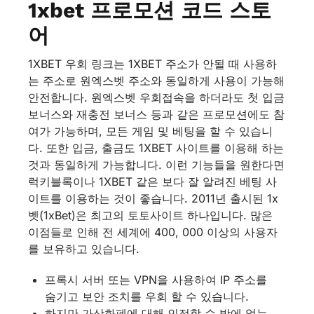
1xbet 프로모션 코드 스토
어
1XBET 우회 링크는 1XBET 주소가 안될 때 사용하
는 주소로 원엑스벳 주소와 동일하게 사용이 가능해
안전합니다. 원엑스벳 우회접속을 하더라도 첫 입금
보너스와 재충전 보너스 등과 같은 프로모션에도 참
여가 가능하며, 모든 게임 및 베팅을 할 수 있습니
다. 또한 입금, 출금도 1XBET 사이트를 이용해 하는
것과 동일하게 가능합니다. 이런 기능들을 원한다면
럭키블록이나 1XBET 같은 보다 잘 알려진 베팅 사
이트를 이용하는 것이 좋습니다. 2011년 출시된 1x
벳(1xBet)은 최고의 토토사이트 하나입니다. 많은
이점들로 인해 전 세계에 400, 000 이상의 사용자
를 보유하고 있습니다.
프록시 서버 또는 VPN을 사용하여 IP 주소를
숨기고 보안 조치를 우회 할 수 있습니다.
하지만 가상화폐에 대해 인정할 수 밖에 없는