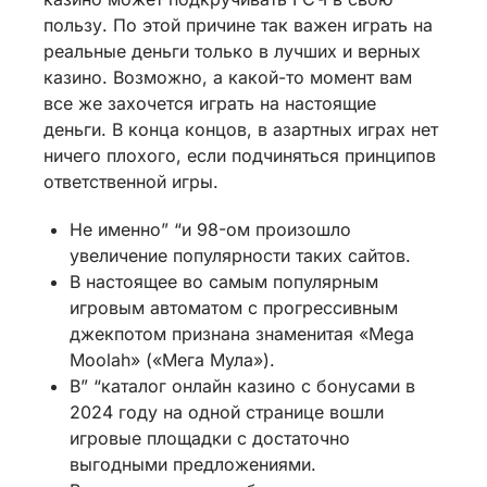
пользу. По этой причине так важен играть на
реальные деньги только в лучших и верных
казино. Возможно, а какой-то момент вам
все же захочется играть на настоящие
деньги. В конца концов, в азартных играх нет
ничего плохого, если подчиняться принципов
ответственной игры.
Не именно” “и 98-ом произошло
увеличение популярности таких сайтов.
В настоящее во самым популярным
игровым автоматом с прогрессивным
джекпотом признана знаменитая «Mega
Moolah» («Мега Мула»).
В” “каталог онлайн казино с бонусами в
2024 году на одной странице вошли
игровые площадки с достаточно
выгодными предложениями.