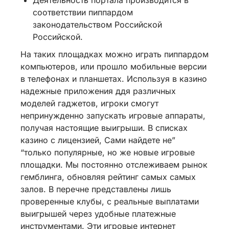
Деятельность портала производится в
соответствии пиппардом
законодательством Российской
Российской.
На таких площадках можно играть пиппардом
компьютеров, или прошло мобильные версии
в телефонах и планшетах. Используя в казино
надежные приложения ддя различных
моделей гаджетов, игроки смогут
непринужденно запускать игровые аппараты,
получая настоящие выигрыши. В списках
казино с лицензией, Сами найдете не”
“только популярные, но же новые игровые
площадки. Мы постоянно отслеживаем рынок
гемблинга, обновляя рейтинг самых самых
залов. В перечне представлены лишь
проверенные клубы, с реальные выплатами
выигрышей через удобные платежные
инструментами. Эти игровые интернет