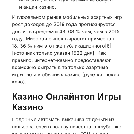
и акции казино.
И глобальном рынке мобильных азартных игр
рост доходов до 2019 года прогнозируется
достиг в среднем и 43, 08 % чем, чем в 2015
году. Мировой рынок вырастет примерно в
18, 36 % ним этот же публикационного[6]
[источник только указан 1522 дня]. Как
правило, интернет-казино предоставляют
возможно сыграть в те только азартные
игры, но и в обычных казино (рулетка, покер,
кено).
Казино Онлайнтоп Игры
Казино
Подобные автоматы выкачивают деньги из
пользователей в пользу нечестного клуба, же
казино может подкручивать ГСЧ в свою