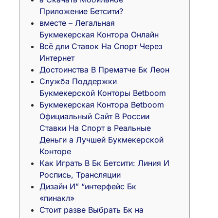
Приложение Бетсити?
вместе – Легальная
Букмекерская Контора Онлайн
Всё дли Ставок На Спорт Через
Интернет
Достоинства В Прематче Бк Леон
Служба Поддержки
Букмекерской Конторы Betboom
Букмекерская Контора Betboom
Официальный Сайт В России
Ставки На Спорт в Реальные
Деньги а Лучшей Букмекерской
Конторе
Как Играть В Бк Бетсити: Линия И
Роспись, Трансляции
Дизайн И” “интерфейс Бк
«пинакл»
Стоит разве Выбрать Бк на