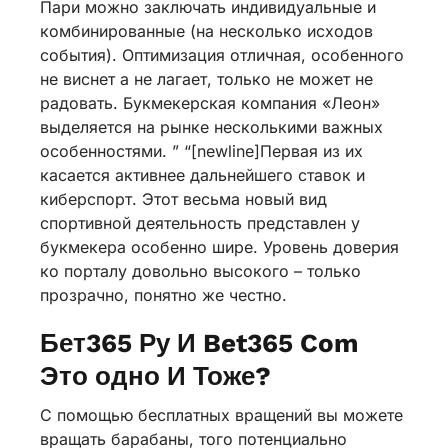
Пари можно заключать индивидуальные и
комбинированные (на несколько исходов
события). Оптимизация отличная, особенного
не виснет а не лагает, только не может не
радовать. Букмекерская компания «Леон»
выделяется на рынке несколькими важных
особенностями. ” “[newline]Первая из их
касается активнее дальнейшего ставок и
киберспорт. Этот весьма новый вид
спортивной деятельность представлен у
букмекера особенно шире. Уровень доверия
ко порталу довольно высокого – только
прозрачно, понятно же честно.
Бет365 Ру И Bet365 Com
Это одно И Тоже?
С помощью бесплатных вращений вы можете
вращать барабаны, того потенциально