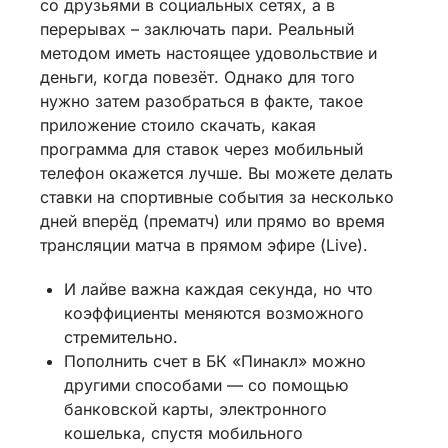
со друзьями в социальных сетях, а в
перерывах – заключать пари. Реальный
методом иметь настоящее удовольствие и
деньги, когда повезёт. Однако для того
нужно затем разобраться в факте, такое
приложение стоило скачать, какая
программа для ставок через мобильный
телефон окажется лучше. Вы можете делать
ставки на спортивные события за несколько
дней вперёд (прематч) или прямо во время
трансляции матча в прямом эфире (Live).
И лайве важна каждая секунда, но что
коэффициенты меняются возможного
стремительно.
Пополнить счет в БК «Пинакл» можно
другими способами — со помощью
банковской карты, электронного
кошелька, спустя мобильного