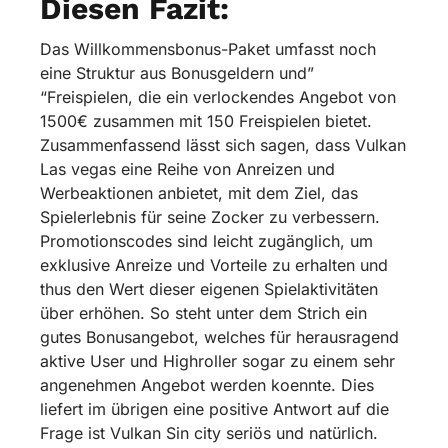
Diesen Fazit:
Das Willkommensbonus-Paket umfasst noch
eine Struktur aus Bonusgeldern und”
“Freispielen, die ein verlockendes Angebot von
1500€ zusammen mit 150 Freispielen bietet.
Zusammenfassend lässt sich sagen, dass Vulkan
Las vegas eine Reihe von Anreizen und
Werbeaktionen anbietet, mit dem Ziel, das
Spielerlebnis für seine Zocker zu verbessern.
Promotionscodes sind leicht zugänglich, um
exklusive Anreize und Vorteile zu erhalten und
thus den Wert dieser eigenen Spielaktivitäten
über erhöhen. So steht unter dem Strich ein
gutes Bonusangebot, welches für herausragend
aktive User und Highroller sogar zu einem sehr
angenehmen Angebot werden koennte. Dies
liefert im übrigen eine positive Antwort auf die
Frage ist Vulkan Sin city seriös und natürlich.