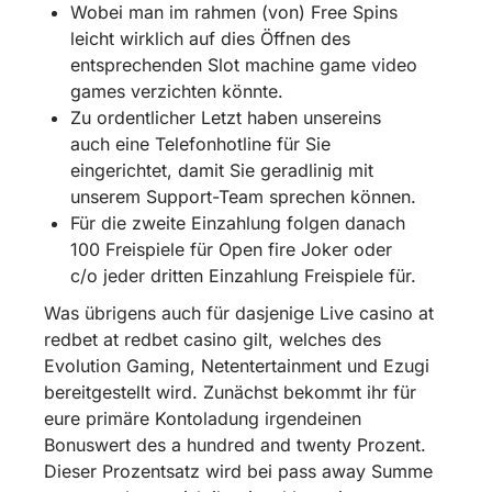
Wobei man im rahmen (von) Free Spins
leicht wirklich auf dies Öffnen des
entsprechenden Slot machine game video
games verzichten könnte.
Zu ordentlicher Letzt haben unsereins
auch eine Telefonhotline für Sie
eingerichtet, damit Sie geradlinig mit
unserem Support-Team sprechen können.
Für die zweite Einzahlung folgen danach
100 Freispiele für Open fire Joker oder
c/o jeder dritten Einzahlung Freispiele für.
Was übrigens auch für dasjenige Live casino at
redbet at redbet casino gilt, welches des
Evolution Gaming, Netentertainment und Ezugi
bereitgestellt wird. Zunächst bekommt ihr für
eure primäre Kontoladung irgendeinen
Bonuswert des a hundred and twenty Prozent.
Dieser Prozentsatz wird bei pass away Summe