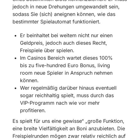
jedoch in neue Drehungen umgewandelt sein,
sodass Sie (sich) aneignen können, wie das
bestimmter Spielautomat funktioniert.
Er beinhaltet bei weitem nicht nur einen
Geldpreis, jedoch auch dieses Recht,
Freispiele über spielen.
Im Casinos Bereich wartet dieses 100%
bis zu five-hundred Euro Bonus, living
room neue Spieler in Anspruch nehmen
können.
Wer regelmäßig darüber hinaus eventuell
sogar reichhaltig spielt, muss durch das
VIP-Programm nach wie vor mehr
profitieren.
Es spielt für uns eine gewisse“ „große Funktion,
eine breite Vielfältigkeit an Boni anzubieten. Die
Freispielrunden mögen zwar relativ reichlich auf