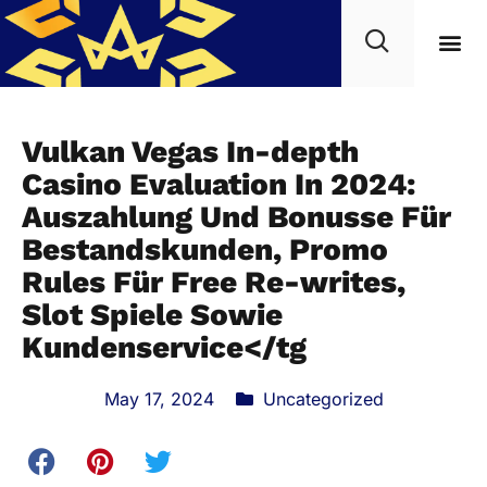
Vulkan Vegas In-depth
Casino Evaluation In 2024:
Auszahlung Und Bonusse Für
Bestandskunden, Promo
Rules Für Free Re-writes,
Slot Spiele Sowie
Kundenservice</tg
May 17, 2024
Uncategorized