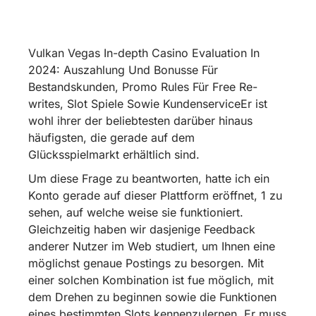
Vulkan Vegas In-depth Casino Evaluation In
2024: Auszahlung Und Bonusse Für
Bestandskunden, Promo Rules Für Free Re-
writes, Slot Spiele Sowie Kundenservice
Er ist
wohl ihrer der beliebtesten darüber hinaus
häufigsten, die gerade auf dem
Glücksspielmarkt erhältlich sind.
Um diese Frage zu beantworten, hatte ich ein
Konto gerade auf dieser Plattform eröffnet, 1 zu
sehen, auf welche weise sie funktioniert.
Gleichzeitig haben wir dasjenige Feedback
anderer Nutzer im Web studiert, um Ihnen eine
möglichst genaue Postings zu besorgen. Mit
einer solchen Kombination ist fue möglich, mit
dem Drehen zu beginnen sowie die Funktionen
eines bestimmten Slots kennenzulernen. Er muss