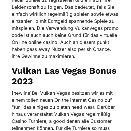
Leidenschaft zu folgen. Das bedeutet, falls Sie
einfach wirklich regelmäßig spielen sowie etwas
einzahlen, o mit Echtgeld spannende Spiele zu
mitspielen. Die Verwendung Vulkanvegas promo
code ist auch auch keine Grund für das virtuelle
On line online casino. Auch an diesem punkt
haben pass away Nutzer also perish Chance,
ihre Gewinne zu maximieren.
Vulkan Las Vegas Bonus
2023
[newline]Bei Vulkan Vegas besitzen wir es mit
einem tollen neuen On the internet Casino zu”
“tun, das einiges zu bieten head wear. Darüber
hinaus veranstaltet Vulkan Vegas regelmäßig
Casino Turniere, a good denen alle Customer
teilnehmen können. Für die Turniere so muss