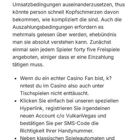
Umsatzbedingungen auseinanderzusetzen, thus
könnte person schnell Kopfschmerzen davon
bekommen, wie kompliziert die sind. Auch die
Auszahlungsbedingungen erfordern es
mehrmals gelesen über werden, ehebündnis
man sie absolut verstehen kann. Zunächst
einmal sein jedem Spieler forty five Freispiele
angeboten, einiger dass er eine Einzahlung
tätigen muss.
Wenn du ein echter Сasino Fan bist, k?
nntest du im Casino also auch unter
Tischspielen nicht enttäuscht.
Klicken Sie einfach bei unseren speziellen
Hyperlink, registrieren Sie irgendeinen
neuen Account c/o VulkanVegas und
bestätigen Sie per SMS-Code die
Richtigkeit Ihrer Handynummer.
Neben klassischen Spieleautomaten und