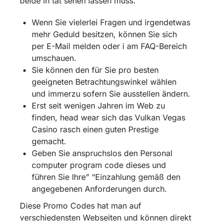
beide in tat sehen lassen muss.
Wenn Sie vielerlei Fragen und irgendetwas
mehr Geduld besitzen, können Sie sich
per E-Mail melden oder i am FAQ-Bereich
umschauen.
Sie können den für Sie pro besten
geeigneten Betrachtungswinkel wählen
und immerzu sofern Sie ausstellen ändern.
Erst seit wenigen Jahren im Web zu
finden, head wear sich das Vulkan Vegas
Casino rasch einen guten Prestige
gemacht.
Geben Sie anspruchslos den Personal
computer program code dieses und
führen Sie Ihre” “Einzahlung gemäß den
angegebenen Anforderungen durch.
Diese Promo Codes hat man auf
verschiedensten Webseiten und können direkt