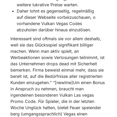
weitere lukrative Preise warten.
Daher lohnt es gegenseitig, regelmäßig
auf dieser Webseite vorbeizuschauen, o
vorhandene Vulkan Vegas Codes
abzuholen darüber hinaus einzulösen.
Interessant sind oftmals sie vor allem deshalb,
weil sie das Glücksspiel signifikant billiger
machen. Wenn man aktiv spielt, an
Werbeaktionen sowie Verlosungen teilnimmt, ist
das Unternehmen drops dead mit Sicherheit
bemerken. Firma beweist einmal mehr, dass sie
bereit ist, auf die Bedürfnisse aller registrierten
Kunden einzugehen.” “[newline]Um einen Bonus
in Anspruch zu nehmen, braucht man
irgendeinen besonderen Vulkan Las vegas
Promo Code. Für Spieler, die in der letzten
Woche Unglück hatten, bietet Feuer speiender
berg (umgangssprachlich) Vegas einen