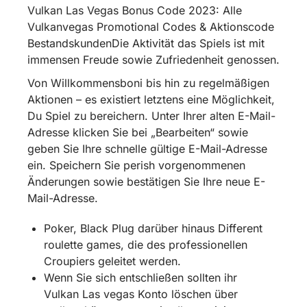
Vulkan Las Vegas Bonus Code 2023: Alle
Vulkanvegas Promotional Codes & Aktionscode
Bestandskunden
Die Aktivität das Spiels ist mit
immensen Freude sowie Zufriedenheit genossen.
Von Willkommensboni bis hin zu regelmäßigen
Aktionen – es existiert letztens eine Möglichkeit,
Du Spiel zu bereichern. Unter Ihrer alten E-Mail-
Adresse klicken Sie bei „Bearbeiten“ sowie
geben Sie Ihre schnelle gültige E-Mail-Adresse
ein. Speichern Sie perish vorgenommenen
Änderungen sowie bestätigen Sie Ihre neue E-
Mail-Adresse.
Poker, Black Plug darüber hinaus Different
roulette games, die des professionellen
Croupiers geleitet werden.
Wenn Sie sich entschließen sollten ihr
Vulkan Las vegas Konto löschen über