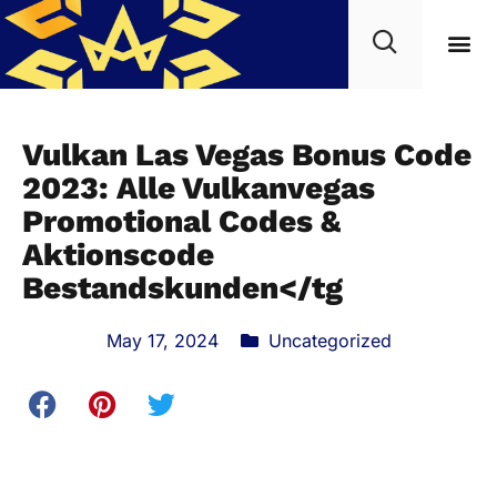
Vulkan Las Vegas Bonus Code
2023: Alle Vulkanvegas
Promotional Codes &
Aktionscode
Bestandskunden</tg
May 17, 2024
Uncategorized