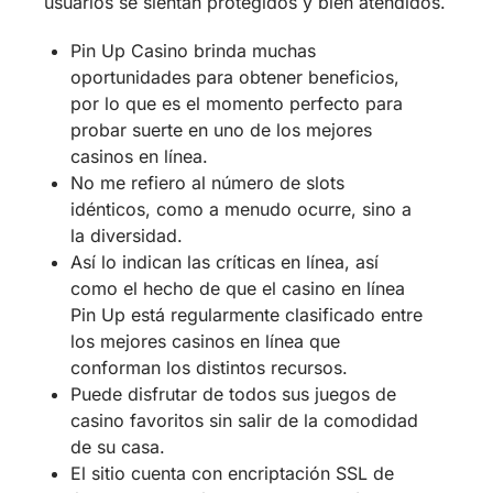
usuarios se sientan protegidos y bien atendidos.
Pin Up Casino brinda muchas
oportunidades para obtener beneficios,
por lo que es el momento perfecto para
probar suerte en uno de los mejores
casinos en línea.
No me refiero al número de slots
idénticos, como a menudo ocurre, sino a
la diversidad.
Así lo indican las críticas en línea, así
como el hecho de que el casino en línea
Pin Up está regularmente clasificado entre
los mejores casinos en línea que
conforman los distintos recursos.
Puede disfrutar de todos sus juegos de
casino favoritos sin salir de la comodidad
de su casa.
El sitio cuenta con encriptación SSL de