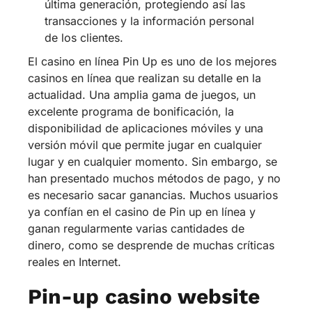
última generación, protegiendo así las
transacciones y la información personal
de los clientes.
El casino en línea Pin Up es uno de los mejores
casinos en línea que realizan su detalle en la
actualidad. Una amplia gama de juegos, un
excelente programa de bonificación, la
disponibilidad de aplicaciones móviles y una
versión móvil que permite jugar en cualquier
lugar y en cualquier momento. Sin embargo, se
han presentado muchos métodos de pago, y no
es necesario sacar ganancias. Muchos usuarios
ya confían en el casino de Pin up en línea y
ganan regularmente varias cantidades de
dinero, como se desprende de muchas críticas
reales en Internet.
Pin-up casino website