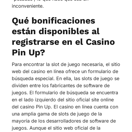
inconveniente.
Qué bonificaciones
están disponibles al
registrarse en el Casino
Pin Up?
Para encontrar la slot de juego necesaria, el sitio
web del casino en línea ofrece un formulario de
búsqueda especial. En ella, las slots de juego se
dividen entre los fabricantes de software de
juegos. El formulario de búsqueda se encuentra
en el lado izquierdo del sitio oficial site online
del casino Pin Up. El casino en línea cuenta con
una amplia gama de slots de juego de la
mayoría de los desarrolladores de software de
juegos. Aunque el sitio web oficial de la