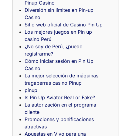
Pinup Casino
Diversión sin límites en Pin-up
Casino
Sitio web oficial de Casino Pin Up
Los mejores juegos en Pin up
casino Perú
¿No soy de Perú, ¿puedo
registrarme?
Cómo iniciar ​sesión en P​in Up
Casino
La mejor selección de máquinas
tragaperras casino Pinup
pinup
Is Pin Up Aviator Real or Fake?
La autorización en el programa
cliente
Promociones y bonificaciones
atractivas
Apuestas en Vivo para una