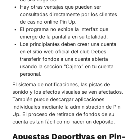
Hay otras ventajas que pueden ser
consultadas directamente por los clientes
de casino online Pin Up.
El programa no exhibe la interfaz que
emerge de la pantalla en su totalidad.
Los principiantes deben crear una cuenta
en el sitio web oficial del club Debes
transferir fondos a una cuenta abierta
usando la sección “Cajero” en tu cuenta
personal.
El sistema de notificaciones, las pistas de
sonido y los efectos visuales se ven afectados.
También puede descargar aplicaciones
individuales mediante la administración de Pin
Up. El proceso de retirada de fondos de su
cuenta es tan fácil como hacer un depósito.
Apuestas Deportivas en Pin-