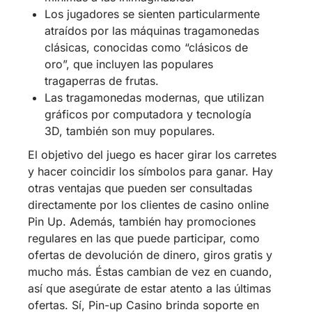
Los jugadores se sienten particularmente
atraídos por las máquinas tragamonedas
clásicas, conocidas como “clásicos de
oro”, que incluyen las populares
tragaperras de frutas.
Las tragamonedas modernas, que utilizan
gráficos por computadora y tecnología
3D, también son muy populares.
El objetivo del juego es hacer girar los carretes
y hacer coincidir los símbolos para ganar. Hay
otras ventajas que pueden ser consultadas
directamente por los clientes de casino online
Pin Up. Además, también hay promociones
regulares en las que puede participar, como
ofertas de devolución de dinero, giros gratis y
mucho más. Éstas cambian de vez en cuando,
así que asegúrate de estar atento a las últimas
ofertas. Sí, Pin-up Casino brinda soporte en