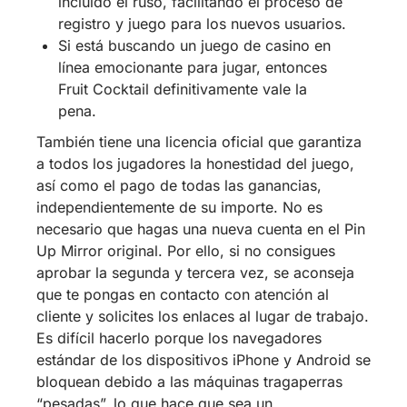
incluido el ruso, facilitando el proceso de
registro y juego para los nuevos usuarios.
Si está buscando un juego de casino en
línea emocionante para jugar, entonces
Fruit Cocktail definitivamente vale la
pena.
También tiene una licencia oficial que garantiza
a todos los jugadores la honestidad del juego,
así como el pago de todas las ganancias,
independientemente de su importe. No es
necesario que hagas una nueva cuenta en el Pin
Up Mirror original. Por ello, si no consigues
aprobar la segunda y tercera vez, se aconseja
que te pongas en contacto con atención al
cliente y solicites los enlaces al lugar de trabajo.
Es difícil hacerlo porque los navegadores
estándar de los dispositivos iPhone y Android se
bloquean debido a las máquinas tragaperras
“pesadas”, lo que hace que sea un