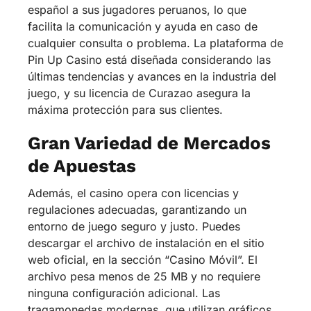
español a sus jugadores peruanos, lo que
facilita la comunicación y ayuda en caso de
cualquier consulta o problema. La plataforma de
Pin Up Casino está diseñada considerando las
últimas tendencias y avances en la industria del
juego, y su licencia de Curazao asegura la
máxima protección para sus clientes.
Gran Variedad de Mercados
de Apuestas
Además, el casino opera con licencias y
regulaciones adecuadas, garantizando un
entorno de juego seguro y justo. Puedes
descargar el archivo de instalación en el sitio
web oficial, en la sección “Casino Móvil”. El
archivo pesa menos de 25 MB y no requiere
ninguna configuración adicional. Las
tragamonedas modernas, que utilizan gráficos