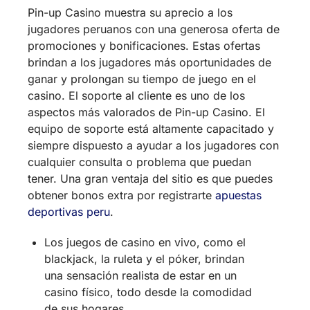
Pin-up Casino muestra su aprecio a los
jugadores peruanos con una generosa oferta de
promociones y bonificaciones. Estas ofertas
brindan a los jugadores más oportunidades de
ganar y prolongan su tiempo de juego en el
casino. El soporte al cliente es uno de los
aspectos más valorados de Pin-up Casino. El
equipo de soporte está altamente capacitado y
siempre dispuesto a ayudar a los jugadores con
cualquier consulta o problema que puedan
tener. Una gran ventaja del sitio es que puedes
obtener bonos extra por registrarte
apuestas
deportivas peru
.
Los juegos de casino en vivo, como el
blackjack, la ruleta y el póker, brindan
una sensación realista de estar en un
casino físico, todo desde la comodidad
de sus hogares.