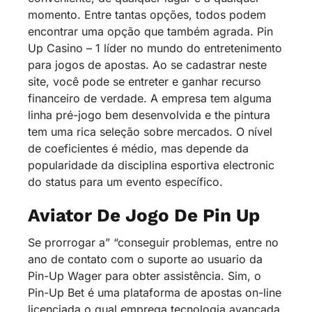
momento. Entre tantas opções, todos podem
encontrar uma opção que também agrada. Pin
Up Casino – 1 líder no mundo do entretenimento
para jogos de apostas. Ao se cadastrar neste
site, você pode se entreter e ganhar recurso
financeiro de verdade. A empresa tem alguma
linha pré-jogo bem desenvolvida e the pintura
tem uma rica seleção sobre mercados. O nível
de coeficientes é médio, mas depende da
popularidade da disciplina esportiva electronic
do status para um evento específico.
Aviator De Jogo De Pin Up
Se prorrogar a” “conseguir problemas, entre no
ano de contato com o suporte ao usuario da
Pin-Up Wager para obter assistência. Sim, o
Pin-Up Bet é uma plataforma de apostas on-line
licenciada o qual emprega tecnologia avançada