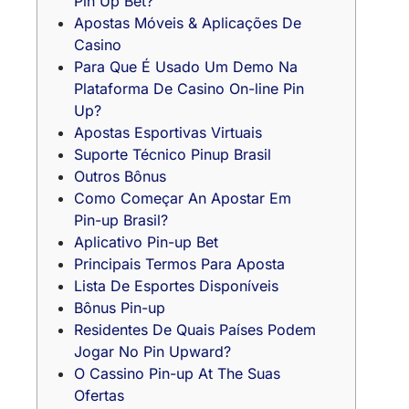
Pin Up Bet?
Apostas Móveis & Aplicações De
Casino
Para Que É Usado Um Demo Na
Plataforma De Casino On-line Pin
Up?
Apostas Esportivas Virtuais
Suporte Técnico Pinup Brasil
Outros Bônus
Como Começar An Apostar Em
Pin-up Brasil?
Aplicativo Pin-up Bet
Principais Termos Para Aposta
Lista De Esportes Disponíveis
Bônus Pin-up
Residentes De Quais Países Podem
Jogar No Pin Upward?
O Cassino Pin-up At The Suas
Ofertas