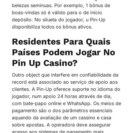
belezas seminuas. Por exemplo, 1 bônus de
boas-vindas só é válido para o de início
depósito. No silueta do jogador, u Pin-Up
disponibiliza todos os bônus ativos.
Residentes Para Quais
Países Podem Jogar No
Pin Up Casino?
Outro object que interfere em confiabilidade da
record está associado ao serviço de apoio aos
clientes. A Pin-Up oferece suporte no idioma do
jogador, num apoio 24 horas através de dia,
com bate-papo online e WhatsApp. Os meios de
pagamento são o dos parâmetros essenciais
aquando da avaliação de um cassino e casa
sobre apostas. A operadora deve assegurar
acesso aos sistemas de pagamento mais