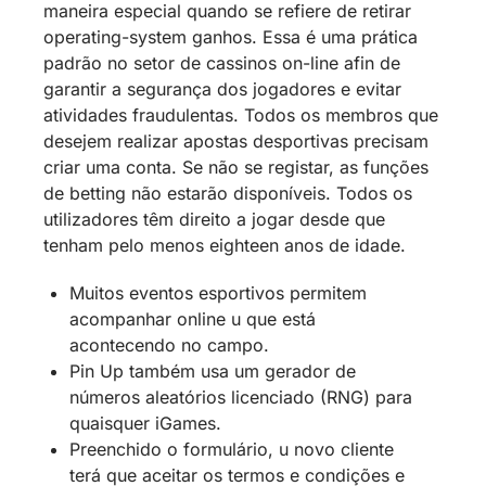
maneira especial quando se refiere de retirar
operating-system ganhos. Essa é uma prática
padrão no setor de cassinos on-line afin de
garantir a segurança dos jogadores e evitar
atividades fraudulentas. Todos os membros que
desejem realizar apostas desportivas precisam
criar uma conta. Se não se registar, as funções
de betting não estarão disponíveis. Todos os
utilizadores têm direito a jogar desde que
tenham pelo menos eighteen anos de idade.
Muitos eventos esportivos permitem
acompanhar online u que está
acontecendo no campo.
Pin Up também usa um gerador de
números aleatórios licenciado (RNG) para
quaisquer iGames.
Preenchido o formulário, u novo cliente
terá que aceitar os termos e condições e