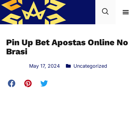
Pin Up Bet Apostas Online No
Brasi
May 17, 2024
Uncategorized