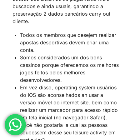
buscados e ainda usuais, garantindo a
preservação 2 dados bancários carry out
cliente.
Todos os membros que desejem realizar
apostas desportivas devem criar uma
conta.
Somos considerados um dos bons
cassinos porque oferecemos os melhores
jogos feitos pelos melhores
desenvolvedores.
Em vez disso, operating system usuários
do iOS são aconselhados an usar a
versão móvel do internet site, bem como
realizar um marcador para acesso rápido
em tela inicial (no navegador Safari).
Você não gostaria la cual as pessoas
soubessem desse seu leisure activity em