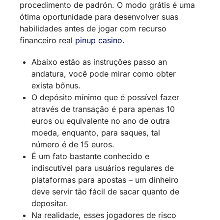
procedimento de padrón. O modo grátis é uma
ótima oportunidade para desenvolver suas
habilidades antes de jogar com recurso
financeiro real
pinup casino
.
Abaixo estão as instruções passo an
andatura, você pode mirar como obter
exista bônus.
O depósito mínimo que é possível fazer
através de transação é para apenas 10
euros ou equivalente no ano de outra
moeda, enquanto, para saques, tal
número é de 15 euros.
É um fato bastante conhecido e
indiscutível para usuários regulares de
plataformas para apostas – um dinheiro
deve servir tão fácil de sacar quanto de
depositar.
Na realidade, esses jogadores de risco