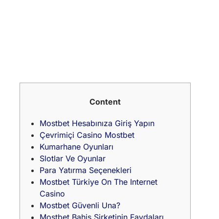
Mostbet İncelemesi
2024 » Spor
Bahisleri, Giriş And
Oyunlar
Content
Mostbet Hesabınıza Giriş Yapın
Çevrimiçi Casino Mostbet
Kumarhane Oyunları
Slotlar Ve Oyunlar
Para Yatırma Seçenekleri
Mostbet Türkiye On The Internet
Casino
Mostbet Güvenli Una?
Mostbet Bahis Şirketinin Faydaları