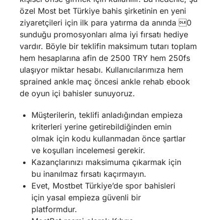
özel Most bet Türkiye bahis şirketinin en yeni
ziyaretçileri için ilk para yatırma da anında 0
sunduğu promosyonları alma iyi fırsatı hediye
vardır. Böyle bir teklifin maksimum tutarı toplam
hem hesaplarına afin de 2500 TRY hem 250fs
ulaşıyor miktar hesabı. Kullanıcılarımıza hem
sprained ankle maç öncesi ankle rehab ebook
de oyun içi bahisler sunuyoruz.
Müşterilerin, teklifi anladığından empieza
kriterleri yerine getirebildiğinden emin
olmak için kodu kullanmadan önce şartlar
ve koşulları incelemesi gerekir.
Kazançlarınızı maksimuma çıkarmak için
bu inanılmaz fırsatı kaçırmayın.
Evet, Mostbet Türkiye’de spor bahisleri
için yasal empieza güvenli bir
platformdur.