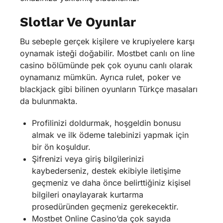
Slotlar Ve Oyunlar
Bu sebeple gerçek kişilere ve krupiyelere karşı
oynamak isteği doğabilir. Mostbet canlı on line
casino bölümünde pek çok oyunu canlı olarak
oynamanız mümkün. Ayrıca rulet, poker ve
blackjack gibi bilinen oyunların Türkçe masaları
da bulunmakta.
Profilinizi doldurmak, hoşgeldin bonusu
almak ve ilk ödeme talebinizi yapmak için
bir ön koşuldur.
Şifrenizi veya giriş bilgilerinizi
kaybederseniz, destek ekibiyle iletişime
geçmeniz ve daha önce belirttiğiniz kişisel
bilgileri onaylayarak kurtarma
prosedüründen geçmeniz gerekecektir.
Mostbet Online Casino’da çok sayıda