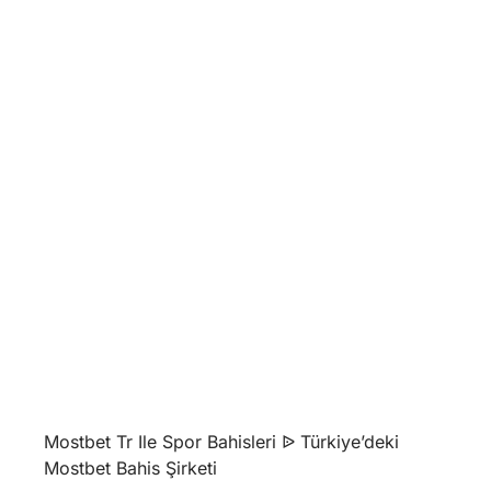
Mostbet Tr Ile Spor Bahisleri ᐉ Türkiye’deki
Mostbet Bahis Şirketi