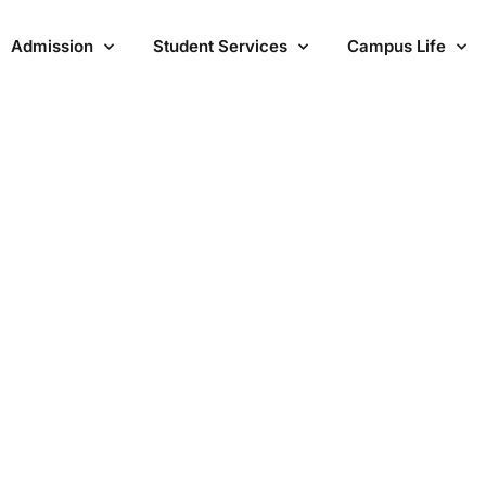
Admission
Student Services
Campus Life