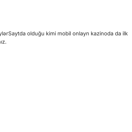
ylər
Saytda olduğu kimi mobil onlayn kazinoda da ilk
ız.