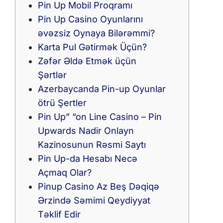
Pin Up Mobil Proqramı
Pin Up Casino Oyunlarını
əvəzsiz Oynaya Bilərəmmi?
Karta Pul Gətirmək Üçün?
Zəfər Əldə Etmək üçün
Şərtlər
Azerbaycanda Pin-up Oyunlar
ötrü Şertler
Pin Up” “on Line Casino – Pin
Upwards Nadir Onlayn
Kazinosunun Rəsmi Saytı
Pin Up-da Hesabı Necə
Açmaq Olar?
Pinup Casino Az Beş Dəqiqə
Ərzində Səmimi Qeydiyyat
Təklif Edir