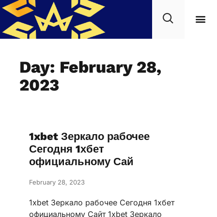
Day: February 28,
2023
1xbet Зеркало рабочее
Сегодня 1хбет
официальному Сай
February 28, 2023
1xbet Зеркало рабочее Сегодня 1хбет
официальному Сайт 1xbet Зеркало