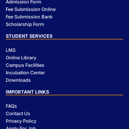
Admission Form
Fee Submission Online
Fee Submission Bank
Scholarship Form
STUDENT SERVICES
LMS
Online Library
Campus Facilities
Incubation Center
Downloads
IMPORTANT LINKS
FAQs
Contact Us
Privacy Policy
Apply For Job